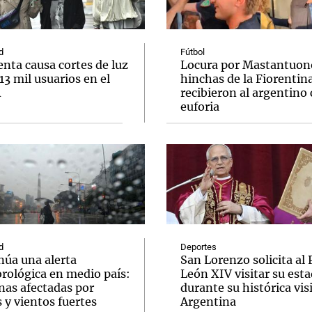
d
Fútbol
nta causa cortes de luz
Locura por Mastantuono
 13 mil usuarios en el
hinchas de la Fiorentin
A
recibieron al argentino
Notas
Notas
No
euforia
e en Cadena 3
El huracán de Arequito
Cadena 3 en
d
Deportes
núa una alerta
San Lorenzo solicita al
rológica en medio país:
León XIV visitar su esta
nas afectadas por
durante su histórica visi
s y vientos fuertes
Argentina