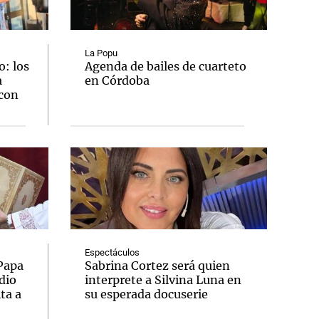
La Popu
: los
Agenda de bailes de cuarteto
a
en Córdoba
Notas
 con
tas
Notas
Venezuela de
 Groenlandia
Comprometidos
Madur
Espectáculos
 Papa
Sabrina Cortez será quien
dio
interprete a Silvina Luna en
ta a
su esperada docuserie