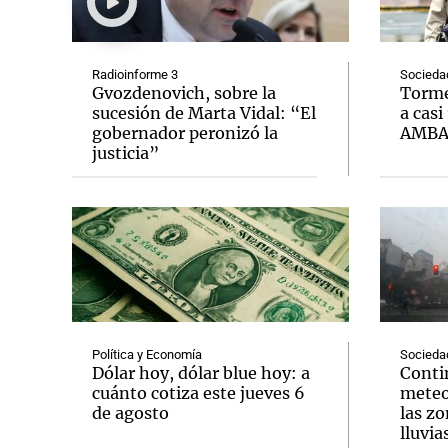
Radioinforme 3
Socieda
Gvozdenovich, sobre la
Torme
sucesión de Marta Vidal: “El
a casi
gobernador peronizó la
AMB
Notas
Notas
justicia”
Editorial
Mundial 2026
La Sol
Política y Economía
Socieda
Dólar hoy, dólar blue hoy: a
Conti
cuánto cotiza este jueves 6
meteo
de agosto
las zo
lluvia