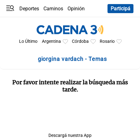
Deportes
Caminos
Opinión
Participá
Programas
Últimas coberturas
Últimas 24 h
En YouTube
Clima
Horóscopo
Lo Último
Argentina
Córdoba
Rosario
giorgina vardach - Temas
Por favor intente realizar la búsqueda más
tarde.
Descargá nuestra App