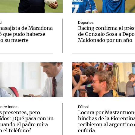
d
Deportes
masajista de Maradona
Racing confirma el pré
ó que pudo haberse
de Gonzalo Sosa a Depo
do su muerte
Maldonado por un año
Notas
Notas
No
e en Cadena 3
El huracán de Arequito
Cadena 3 en
ntre todos
Fútbol
s presentes, pero
Locura por Mastantuono
ídos: ¿Qué pasa con un
hinchas de la Fiorentin
cuando el padre mira
recibieron al argentino
 el teléfono?
euforia