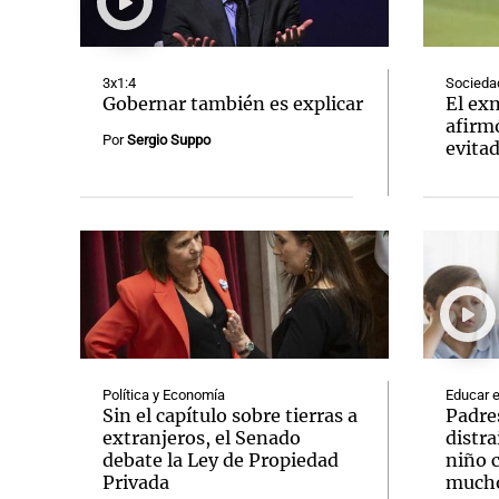
3x1:4
Socieda
Gobernar también es explicar
El ex
afirm
Por
Sergio Suppo
evita
Notas
Notas
Editorial
Mundial 2026
La Sol
Política y Economía
Educar e
Sin el capítulo sobre tierras a
Padre
extranjeros, el Senado
distra
debate la Ley de Propiedad
niño 
Privada
mucho