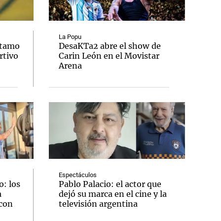
La Popu
stamo
DesaKTa2 abre el show de
rtivo
Carin León en el Movistar
Notas
Arena
tas
Notas
Venezuela de
 Groenlandia
Comprometidos
Madur
Espectáculos
: los
Pablo Palacio: el actor que
a
dejó su marca en el cine y la
 con
televisión argentina