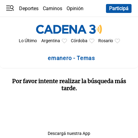
Deportes
Caminos
Opinión
Participá
Programas
Últimas coberturas
Últimas 24 h
En YouTube
Clima
Horóscopo
Lo Último
Argentina
Córdoba
Rosario
emanero - Temas
Por favor intente realizar la búsqueda más
tarde.
Descargá nuestra App