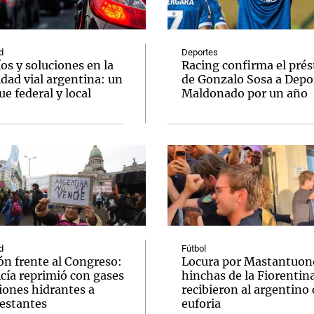
d
Deportes
os y soluciones en la
Racing confirma el pré
dad vial argentina: un
de Gonzalo Sosa a Depo
e federal y local
Maldonado por un año
Notas
Notas
No
e en Cadena 3
El huracán de Arequito
Cadena 3 en
d
Fútbol
ón frente al Congreso:
Locura por Mastantuono
icía reprimió con gases
hinchas de la Fiorentin
iones hidrantes a
recibieron al argentino
estantes
euforia