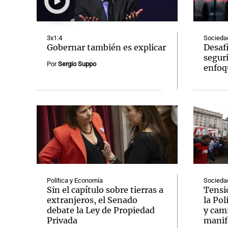
3x1:4
Socieda
Gobernar también es explicar
Desafí
seguri
Por
Sergio Suppo
enfoqu
Notas
Notas
Editorial
Mundial 2026
La Sol
Política y Economía
Socieda
Sin el capítulo sobre tierras a
Tensi
extranjeros, el Senado
la Pol
debate la Ley de Propiedad
y cam
Privada
manif