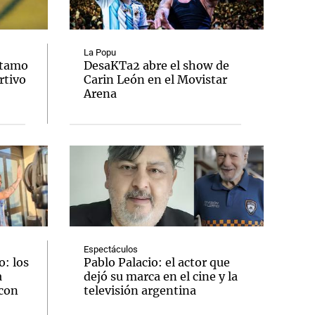
La Popu
stamo
DesaKTa2 abre el show de
rtivo
Carin León en el Movistar
Notas
Arena
tas
Notas
Venezuela de
 Groenlandia
Comprometidos
Madur
Espectáculos
: los
Pablo Palacio: el actor que
a
dejó su marca en el cine y la
 con
televisión argentina