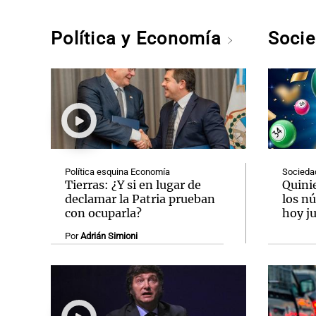
Política y Economía
Soci
Política esquina Economía
Socieda
Tierras: ¿Y si en lugar de
Quini
declamar la Patria prueban
los n
con ocuparla?
hoy ju
Por
Adrián Simioni