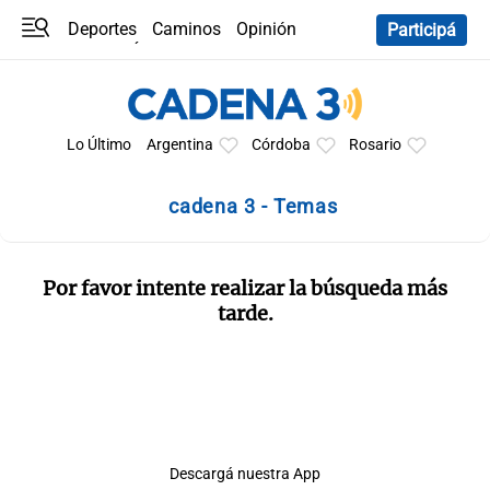
Deportes
Caminos
Opinión
Participá
Programas
Últimas coberturas
Últimas 24 h
En YouTube
Clima
Horóscopo
Lo Último
Argentina
Córdoba
Rosario
cadena 3 - Temas
Por favor intente realizar la búsqueda más
tarde.
Descargá nuestra App