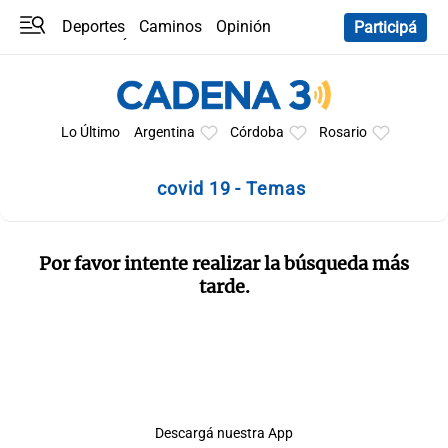
Deportes
Caminos
Opinión
Participá
Programas
Últimas coberturas
Últimas 24 h
En YouTube
Clima
Horóscopo
Lo Último
Argentina
Córdoba
Rosario
covid 19 - Temas
Por favor intente realizar la búsqueda más
tarde.
Descargá nuestra App