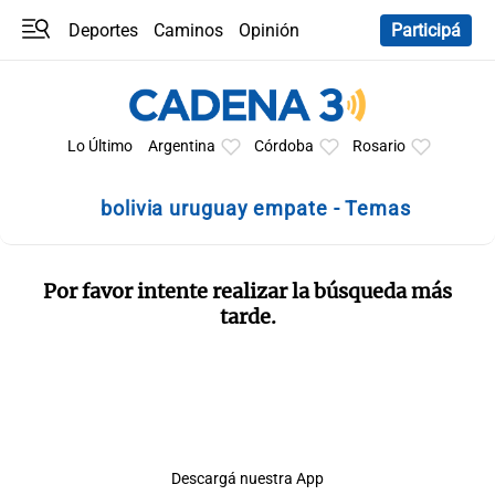
Deportes
Caminos
Opinión
Participá
Programas
Últimas coberturas
Últimas 24 h
En YouTube
Clima
Horóscopo
Lo Último
Argentina
Córdoba
Rosario
bolivia uruguay empate - Temas
Por favor intente realizar la búsqueda más
tarde.
Descargá nuestra App