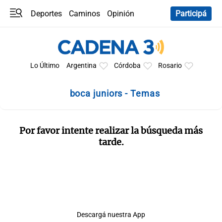
Deportes
Caminos
Opinión
Participá
Programas
Últimas coberturas
Últimas 24 h
En YouTube
Clima
Horóscopo
Lo Último
Argentina
Córdoba
Rosario
boca juniors - Temas
Por favor intente realizar la búsqueda más
tarde.
Descargá nuestra App