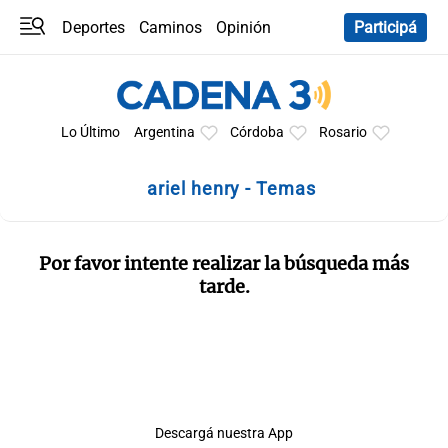
Deportes
Caminos
Opinión
Participá
Programas
Últimas coberturas
Últimas 24 h
En YouTube
Clima
Horóscopo
Lo Último
Argentina
Córdoba
Rosario
ariel henry - Temas
Por favor intente realizar la búsqueda más
tarde.
Descargá nuestra App