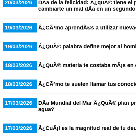
20/03/2026
DÃ­a de la felicidad: Â¿quÃ© tiene el
cambiarte un mal dÃ­a en un segundo
19/03/2026
Â¿CÃ³mo aprendÃ©s a utilizar nueva
19/03/2026
Â¿QuÃ© palabra define mejor al hom
18/03/2026
Â¿QuÃ© materia te costaba mÃ¡s en 
18/03/2026
Â¿CÃ³mo te suelen llamar tus conoc
17/03/2026
DÃ­a Mundial del Mar Â¿QuÃ© plan pre
agua?
17/03/2026
Â¿CuÃ¡l es la magnitud real de tu d