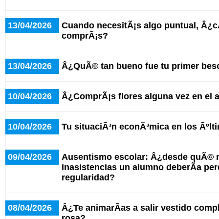
13/04/2026
Cuando necesitÃ¡s algo puntual, Â¿c
comprÃ¡s?
13/04/2026
Â¿QuÃ© tan bueno fue tu primer bes
10/04/2026
Â¿ComprÃ¡s flores alguna vez en el 
10/04/2026
Tu situaciÃ³n econÃ³mica en los Ãºlt
09/04/2026
Ausentismo escolar: Â¿desde quÃ© 
inasistencias un alumno deberÃ­a per
regularidad?
08/04/2026
Â¿Te animarÃ­as a salir vestido comp
rosa?