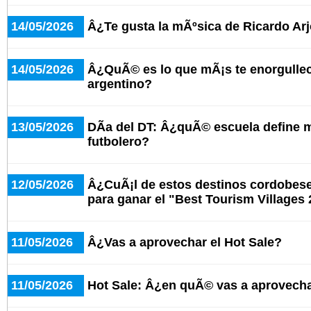
14/05/2026
Â¿Te gusta la mÃºsica de Ricardo Ar
14/05/2026
Â¿QuÃ© es lo que mÃ¡s te enorgullece
argentino?
13/05/2026
DÃ­a del DT: Â¿quÃ© escuela define 
futbolero?
12/05/2026
Â¿CuÃ¡l de estos destinos cordobeses
para ganar el "Best Tourism Villages
11/05/2026
Â¿Vas a aprovechar el Hot Sale?
11/05/2026
Hot Sale: Â¿en quÃ© vas a aprovecha