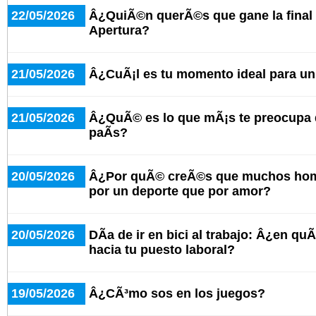
22/05/2026
Â¿QuiÃ©n querÃ©s que gane la final 
Apertura?
21/05/2026
Â¿CuÃ¡l es tu momento ideal para u
21/05/2026
Â¿QuÃ© es lo que mÃ¡s te preocupa d
paÃ­s?
20/05/2026
Â¿Por quÃ© creÃ©s que muchos hom
por un deporte que por amor?
20/05/2026
DÃ­a de ir en bici al trabajo: Â¿en qu
hacia tu puesto laboral?
19/05/2026
Â¿CÃ³mo sos en los juegos?