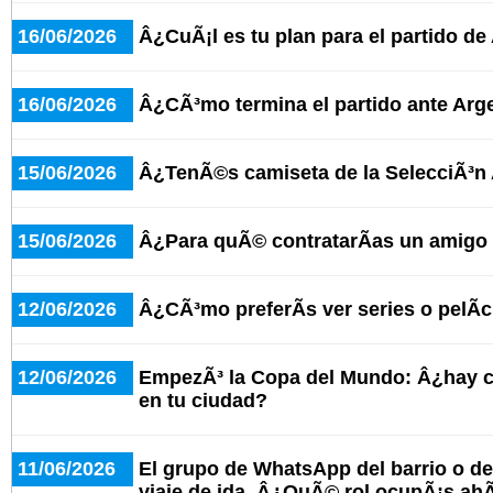
16/06/2026
Â¿CuÃ¡l es tu plan para el partido de
16/06/2026
Â¿CÃ³mo termina el partido ante Arge
15/06/2026
Â¿TenÃ©s camiseta de la SelecciÃ³n
15/06/2026
Â¿Para quÃ© contratarÃ­as un amigo 
12/06/2026
Â¿CÃ³mo preferÃ­s ver series o pelÃ­
12/06/2026
EmpezÃ³ la Copa del Mundo: Â¿hay c
en tu ciudad?
11/06/2026
El grupo de WhatsApp del barrio o del
viaje de ida. Â¿QuÃ© rol ocupÃ¡s ahÃ