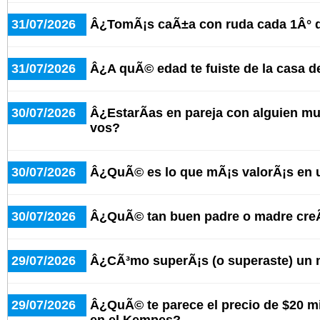
31/07/2026
Â¿TomÃ¡s caÃ±a con ruda cada 1Â° 
31/07/2026
Â¿A quÃ© edad te fuiste de la casa d
30/07/2026
Â¿EstarÃ­as en pareja con alguien 
vos?
30/07/2026
Â¿QuÃ© es lo que mÃ¡s valorÃ¡s en 
30/07/2026
Â¿QuÃ© tan buen padre o madre cre
29/07/2026
Â¿CÃ³mo superÃ¡s (o superaste) un 
29/07/2026
Â¿QuÃ© te parece el precio de $20 mi