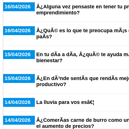
16/04/2026
Â¿Alguna vez pensaste en tener tu p
emprendimiento?
16/04/2026
Â¿QuÃ© es lo que te preocupa mÃ¡s d
paÃ­s?
15/04/2026
En tu dÃ­a a dÃ­a, Â¿quÃ© te ayuda mÃ
bienestar?
15/04/2026
Â¿En dÃ³nde sentÃ­s que rendÃ­s mej
productivo?
14/04/2026
La lluvia para vos esâ€¦
14/04/2026
Â¿ComerÃ­as carne de burro como una
el aumento de precios?