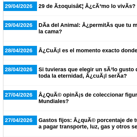
29/04/2026
29 de Ã±oquisâ€¦ Â¿cÃ³mo lo vivÃ­s?
29/04/2026
DÃ­a del Animal: Â¿permitÃ­s que tu
la cama?
28/04/2026
Â¿CuÃ¡l es el momento exacto donde 
28/04/2026
Si tuvieras que elegir un sÃ³lo gusto
toda la eternidad, Â¿cuÃ¡l serÃ­a?
27/04/2026
Â¿QuÃ© opinÃ¡s de coleccionar figuri
Mundiales?
27/04/2026
Gastos fijos: Â¿quÃ© porcentaje de t
a pagar transporte, luz, gas y otros s