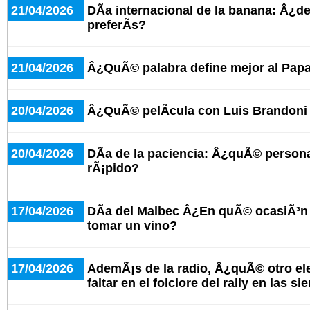
21/04/2026
DÃ­a internacional de la banana: Â¿d
preferÃ­s?
21/04/2026
Â¿QuÃ© palabra define mejor al Pap
20/04/2026
Â¿QuÃ© pelÃ­cula con Luis Brandoni
20/04/2026
DÃ­a de la paciencia: Â¿quÃ© person
rÃ¡pido?
17/04/2026
DÃ­a del Malbec Â¿En quÃ© ocasiÃ³n 
tomar un vino?
17/04/2026
AdemÃ¡s de la radio, Â¿quÃ© otro e
faltar en el folclore del rally en las si