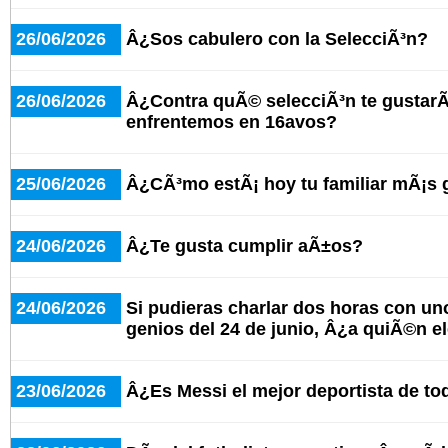
26/06/2026
Â¿Sos cabulero con la SelecciÃ³n?
26/06/2026
Â¿Contra quÃ© selecciÃ³n te gustarÃ
enfrentemos en 16avos?
25/06/2026
Â¿CÃ³mo estÃ¡ hoy tu familiar mÃ¡s
24/06/2026
Â¿Te gusta cumplir aÃ±os?
24/06/2026
Si pudieras charlar dos horas con un
genios del 24 de junio, Â¿a quiÃ©n e
23/06/2026
Â¿Es Messi el mejor deportista de to