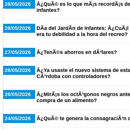
28/05/2026
Â¿QuÃ© es lo que mÃ¡s recordÃ¡s del
infantes?
28/05/2026
DÃ­a del JardÃ­n de Infantes: Â¿CuÃ¡l
era tu debilidad a la hora del recreo?
27/05/2026
Â¿TenÃ©s ahorros en dÃ³lares?
26/05/2026
Â¿Ya usaste el nuevo sistema de est
CÃ³rdoba con controladores?
26/05/2026
Â¿MirÃ¡s los octÃ³gonos negros antes
compra de un alimento?
24/05/2026
Â¿QuÃ© te genera la consagraciÃ³n 