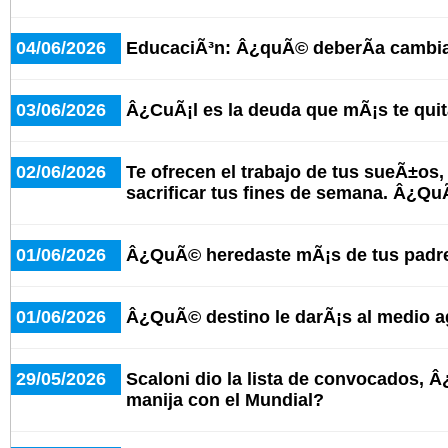
04/06/2026
EducaciÃ³n: Â¿quÃ© deberÃ­a cambia
03/06/2026
Â¿CuÃ¡l es la deuda que mÃ¡s te qui
02/06/2026
Te ofrecen el trabajo de tus sueÃ±os,
sacrificar tus fines de semana. Â¿
01/06/2026
Â¿QuÃ© heredaste mÃ¡s de tus padr
01/06/2026
Â¿QuÃ© destino le darÃ¡s al medio 
29/05/2026
Scaloni dio la lista de convocados, 
manija con el Mundial?