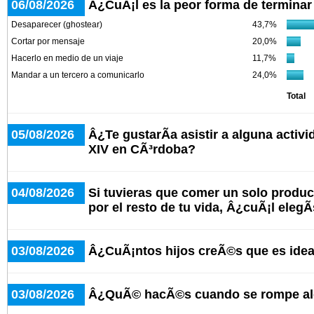
06/08/2026
Â¿CuÃ¡l es la peor forma de terminar
Desaparecer (ghostear)
43,7%
Cortar por mensaje
20,0%
Hacerlo en medio de un viaje
11,7%
Mandar a un tercero a comunicarlo
24,0%
Total
05/08/2026
Â¿Te gustarÃ­a asistir a alguna activ
XIV en CÃ³rdoba?
04/08/2026
Si tuvieras que comer un solo produc
por el resto de tu vida, Â¿cuÃ¡l elegÃ
03/08/2026
Â¿CuÃ¡ntos hijos creÃ©s que es idea
03/08/2026
Â¿QuÃ© hacÃ©s cuando se rompe alg