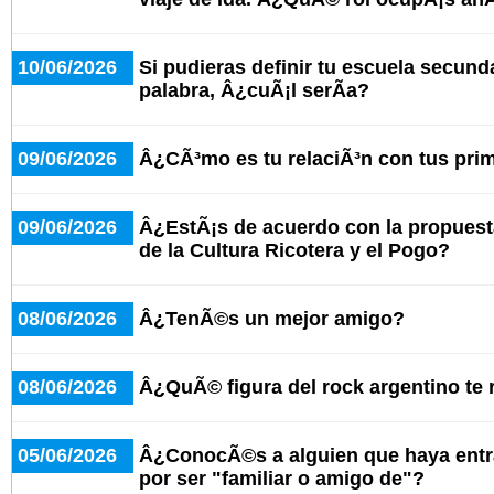
10/06/2026
Si pudieras definir tu escuela secund
palabra, Â¿cuÃ¡l serÃ­a?
09/06/2026
Â¿CÃ³mo es tu relaciÃ³n con tus pri
09/06/2026
Â¿EstÃ¡s de acuerdo con la propuesta
de la Cultura Ricotera y el Pogo?
08/06/2026
Â¿TenÃ©s un mejor amigo?
08/06/2026
Â¿QuÃ© figura del rock argentino te
05/06/2026
Â¿ConocÃ©s a alguien que haya entr
por ser "familiar o amigo de"?