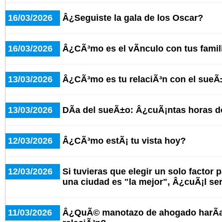
16/03/2026
Â¿Seguiste la gala de los Oscar?
16/03/2026
Â¿CÃ³mo es el vÃ­nculo con tus famil
13/03/2026
Â¿CÃ³mo es tu relaciÃ³n con el sue
13/03/2026
DÃ­a del sueÃ±o: Â¿cuÃ¡ntas horas d
12/03/2026
Â¿CÃ³mo estÃ¡ tu vista hoy?
12/03/2026
Si tuvieras que elegir un solo factor 
una ciudad es "la mejor", Â¿cuÃ¡l se
11/03/2026
Â¿QuÃ© manotazo de ahogado harÃ­as