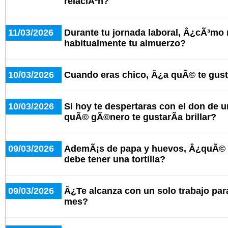
relaciÃ³n?
11/03/2026
Durante tu jornada laboral, Â¿cÃ³mo
habitualmente tu almuerzo?
10/03/2026
Cuando eras chico, Â¿a quÃ© te gus
10/03/2026
Si hoy te despertaras con el don de u
quÃ© gÃ©nero te gustarÃ­a brillar?
09/03/2026
AdemÃ¡s de papa y huevos, Â¿quÃ© o
debe tener una tortilla?
09/03/2026
Â¿Te alcanza con un solo trabajo para 
mes?