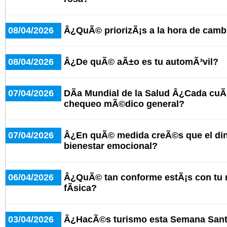
08/04/2026
Â¿QuÃ© priorizÃ¡s a la hora de cambi
08/04/2026
Â¿De quÃ© aÃ±o es tu automÃ³vil?
07/04/2026
DÃ­a Mundial de la Salud Â¿Cada cuÃ
chequeo mÃ©dico general?
07/04/2026
Â¿En quÃ© medida creÃ©s que el dine
bienestar emocional?
06/04/2026
Â¿QuÃ© tan conforme estÃ¡s con tu n
fÃ­sica?
03/04/2026
Â¿HacÃ©s turismo esta Semana San