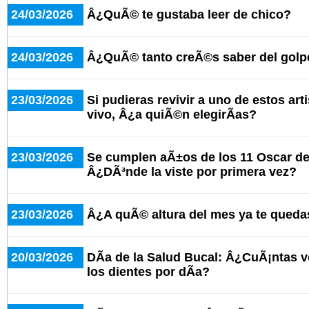
24/03/2026
Â¿QuÃ© te gustaba leer de chico?
24/03/2026
Â¿QuÃ© tanto creÃ©s saber del golpe 
23/03/2026
Si pudieras revivir a uno de estos art
vivo, Â¿a quiÃ©n elegirÃ­as?
23/03/2026
Se cumplen aÃ±os de los 11 Oscar de 
Â¿DÃ³nde la viste por primera vez?
23/03/2026
Â¿A quÃ© altura del mes ya te queda
20/03/2026
DÃ­a de la Salud Bucal: Â¿CuÃ¡ntas ve
los dientes por dÃ­a?