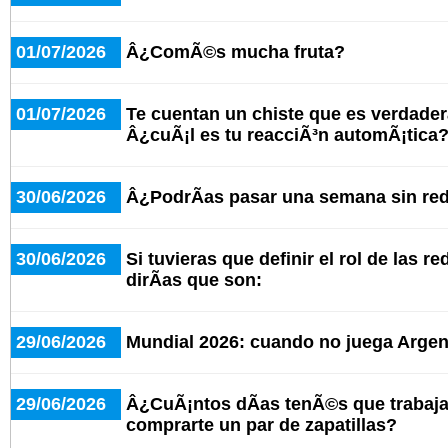
01/07/2026
Â¿ComÃ©s mucha fruta?
01/07/2026
Te cuentan un chiste que es verdad
Â¿cuÃ¡l es tu reacciÃ³n automÃ¡tica
30/06/2026
Â¿PodrÃ­as pasar una semana sin red
30/06/2026
Si tuvieras que definir el rol de las r
dirÃ­as que son:
29/06/2026
Mundial 2026: cuando no juega Argent
29/06/2026
Â¿CuÃ¡ntos dÃ­as tenÃ©s que trabaja
comprarte un par de zapatillas?