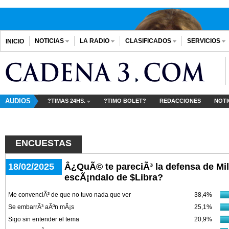
NOTICIAS
LA RADIO
CLASIFICADOS
SERVICIOS
INICIO
AUDIOS
?TIMAS 24HS.
?TIMO BOLET?
REDACCIONES
NOTI
ENCUESTAS
18/02/2025
Â¿QuÃ© te pareciÃ³ la defensa de Mil
escÃ¡ndalo de $Libra?
Me convenciÃ³ de que no tuvo nada que ver
38,4%
Se embarrÃ³ aÃºn mÃ¡s
25,1%
Sigo sin entender el tema
20,9%