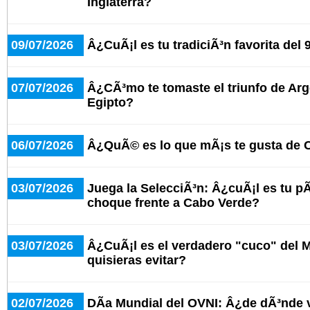
Inglaterra?
09/07/2026
Â¿CuÃ¡l es tu tradiciÃ³n favorita del 
07/07/2026
Â¿CÃ³mo te tomaste el triunfo de Arg
Egipto?
06/07/2026
Â¿QuÃ© es lo que mÃ¡s te gusta de 
03/07/2026
Juega la SelecciÃ³n: Â¿cuÃ¡l es tu pÃ¡
choque frente a Cabo Verde?
03/07/2026
Â¿CuÃ¡l es el verdadero "cuco" del 
quisieras evitar?
02/07/2026
DÃ­a Mundial del OVNI: Â¿de dÃ³nde 