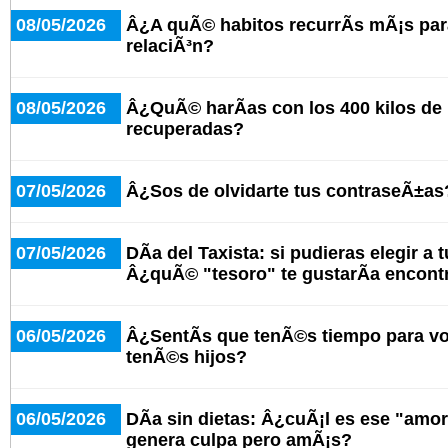
08/05/2026
Â¿A quÃ© habitos recurrÃ­s mÃ¡s par
relaciÃ³n?
08/05/2026
Â¿QuÃ© harÃ­as con los 400 kilos de
recuperadas?
07/05/2026
Â¿Sos de olvidarte tus contraseÃ±as
07/05/2026
DÃ­a del Taxista: si pudieras elegir a 
Â¿quÃ© "tesoro" te gustarÃ­a encont
06/05/2026
Â¿SentÃ­s que tenÃ©s tiempo para v
tenÃ©s hijos?
06/05/2026
DÃ­a sin dietas: Â¿cuÃ¡l es ese "amo
genera culpa pero amÃ¡s?