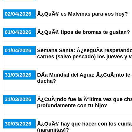
02/04/2026
Â¿QuÃ© es Malvinas para vos hoy?
01/04/2026
Â¿QuÃ© tipos de bromas te gustan?
01/04/2026
Semana Santa: Â¿seguÃ­s respetando
carnes (salvo pescado) los jueves y 
31/03/2026
DÃ­a Mundial del Agua: Â¿CuÃ¡nto te
ducha?
31/03/2026
Â¿CuÃ¡ndo fue la Ãºltima vez que cha
profundamente con tu hijo?
30/03/2026
Â¿QuÃ© hay que hacer con los cuid
(naranjitas)?