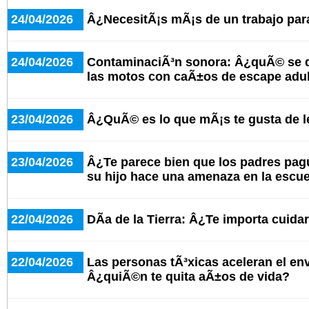
24/04/2026
Â¿NecesitÃ¡s mÃ¡s de un trabajo para
24/04/2026
ContaminaciÃ³n sonora: Â¿quÃ© se d
las motos con caÃ±os de escape adu
23/04/2026
Â¿QuÃ© es lo que mÃ¡s te gusta de le
23/04/2026
Â¿Te parece bien que los padres pagu
su hijo hace una amenaza en la escu
22/04/2026
DÃ­a de la Tierra: Â¿Te importa cuida
22/04/2026
Las personas tÃ³xicas aceleran el en
Â¿quiÃ©n te quita aÃ±os de vida?