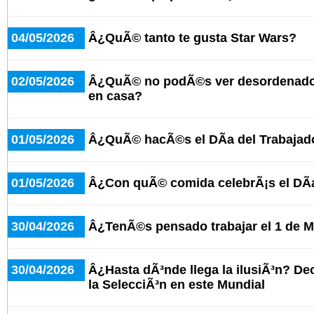
04/05/2026
Â¿QuÃ© tanto te gusta Star Wars?
02/05/2026
Â¿QuÃ© no podÃ©s ver desordenado 
en casa?
01/05/2026
Â¿QuÃ© hacÃ©s el DÃ­a del Trabajad
01/05/2026
Â¿Con quÃ© comida celebrÃ¡s el DÃ­a
30/04/2026
Â¿TenÃ©s pensado trabajar el 1 de 
30/04/2026
Â¿Hasta dÃ³nde llega la ilusiÃ³n? De
la SelecciÃ³n en este Mundial