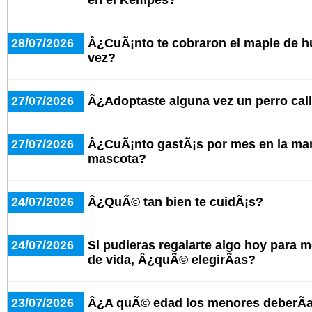
en el Kempes?
28/07/2026
Â¿CuÃ¡nto te cobraron el maple de h
vez?
27/07/2026
Â¿Adoptaste alguna vez un perro cal
27/07/2026
Â¿CuÃ¡nto gastÃ¡s por mes en la man
mascota?
24/07/2026
Â¿QuÃ© tan bien te cuidÃ¡s?
24/07/2026
Si pudieras regalarte algo hoy para m
de vida, Â¿quÃ© elegirÃ­as?
23/07/2026
Â¿A quÃ© edad los menores deberÃ­a