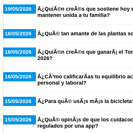
19/05/2026
Â¿QuiÃ©n creÃ©s que sostiene hoy e
mantener unida a tu familia?
18/05/2026
Â¿QuÃ© tan amante de las plantas s
18/05/2026
Â¿QuiÃ©n creÃ©s que ganarÃ¡ el Tor
2026?
16/05/2026
Â¿CÃ³mo calificarÃ­as tu equilibrio ac
personal y laboral?
15/05/2026
Â¿Para quÃ© usÃ¡s mÃ¡s la bicicleta
15/05/2026
Â¿QuÃ© opinÃ¡s de que los cuidaco
regulados por una app?