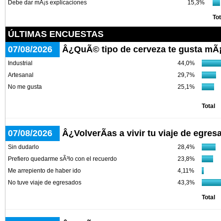
Debe dar mÃ¡s explicaciones
15,3%
Tot
ÚLTIMAS ENCUESTAS
07/08/2026
Â¿QuÃ© tipo de cerveza te gusta mÃ
Industrial
44,0%
Artesanal
29,7%
No me gusta
25,1%
Total
07/08/2026
Â¿VolverÃ­as a vivir tu viaje de egre
Sin dudarlo
28,4%
Prefiero quedarme sÃ³lo con el recuerdo
23,8%
Me arrepiento de haber ido
4,11%
No tuve viaje de egresados
43,3%
Total