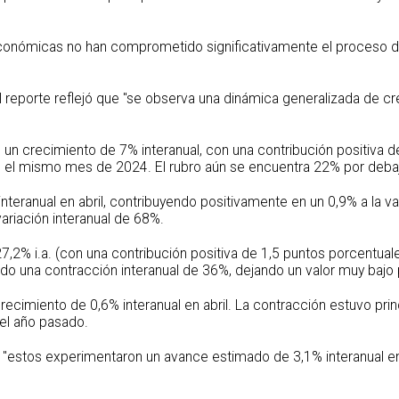
conómicas no han comprometido significativamente el proceso 
l reporte reflejó que "se observa una dinámica generalizada de cre
n crecimiento de 7% interanual, con una contribución positiva del
en el mismo mes de 2024. El rubro aún se encuentra 22% por deba
teranual en abril, contribuyendo positivamente en un 0,9% a la var
ariación interanual de 68%.
7,2% i.a. (con una contribución positiva de 1,5 puntos porcentuales
rido una contracción interanual de 36%, dejando un valor muy bajo
ecimiento de 0,6% interanual en abril. La contracción estuvo pr
el año pasado.
e "estos experimentaron un avance estimado de 3,1% interanual en 