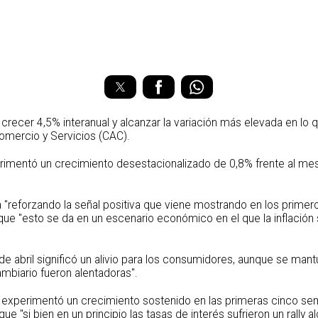
crecer 4,5% interanual y alcanzar la variación más elevada en lo
omercio y Servicios (CAC).
perimentó un crecimiento desestacionalizado de 0,8% frente al me
 "reforzando la señal positiva que viene mostrando en los primer
e "esto se da en un escenario económico en el que la inflación s
 de abril significó un alivio para los consumidores, aunque se ma
ambiario fueron alentadoras".
no experimentó un crecimiento sostenido en las primeras cinco s
 "si bien en un principio las tasas de interés sufrieron un rally a