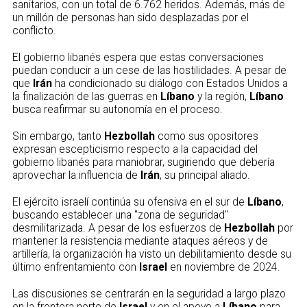
sanitarios, con un total de 6.762 heridos. Además, más de
un millón de personas han sido desplazadas por el
conflicto.
El gobierno libanés espera que estas conversaciones
puedan conducir a un cese de las hostilidades. A pesar de
que
Irán
ha condicionado su diálogo con Estados Unidos a
la finalización de las guerras en
Líbano
y la región,
Líbano
busca reafirmar su autonomía en el proceso.
Sin embargo, tanto
Hezbollah
como sus opositores
expresan escepticismo respecto a la capacidad del
gobierno libanés para maniobrar, sugiriendo que debería
aprovechar la influencia de
Irán
, su principal aliado.
El ejército israelí continúa su ofensiva en el sur de
Líbano
,
buscando establecer una "zona de seguridad"
desmilitarizada. A pesar de los esfuerzos de
Hezbollah
por
mantener la resistencia mediante ataques aéreos y de
artillería, la organización ha visto un debilitamiento desde su
último enfrentamiento con
Israel
en noviembre de 2024.
Las discusiones se centrarán en la seguridad a largo plazo
en la frontera norte de
Israel
y en el apoyo a
Líbano
para