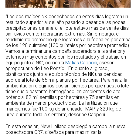
"Los dos maíces NK cosechados en estos días lograron un
resultado superior al del año pasado a pesar de las pocas
precipitaciones de enero, el lote estuvo más de veinte días
sin lluvias con temperaturas extremas. Sin embargo, el
rendimiento promedio que logramos a la fecha es por arriba
de los 120 quintales (130 quintales por hectárea promedio).
Vamos a terminar una campaña superadora a la anterior y
estamos muy contentos con los resultados y el trabajo en
equipo junto a NK”, comenta
Matías Capponi
, asesor
agropecuario de Leo Ponzio. "En cuanto al girasol,
planificamos junto al equipo técnico de NK una densidad
acorde al lote de 55 mil plantas por hectárea. Para maíz, la
ambientación elegimos dos ambientes porque nuestro lote
tiene suelo bastante homogéneo: en ambientes de alto
potencial 82 mil semillas por hectárea y 75 semillas en
ambiente de menor productividad. La fertilización que
manejamos fue 100 kg de arrancador MAP y 320 kg de
urea durante toda la siembra”, describe Capponi.
En esta ocasión, New Holland desplegó a campo la nueva
cosechadora CR7, diseñada para maximizar la